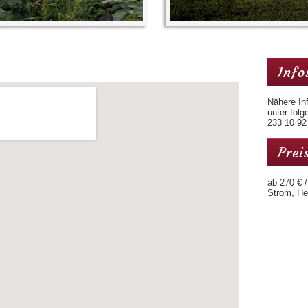
Info
Nähere In
unter fol
233 10 92
Prei
ab 270 € /
Strom, He